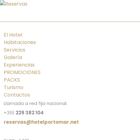
PT
ES
FR
EN
El Hotel
Habitaciones
Servicios
Galería
Experiencias
PROMOCIONES
PACKS
Turismo
Contactos
Llamada a red fija nacional:
+351
229 382 104
reservas@hotelportomar.net