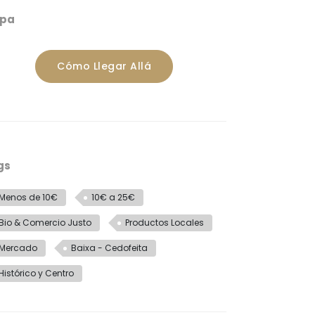
pa
Cómo Llegar Allá
gs
Menos de 10€
10€ a 25€
Bio & Comercio Justo
Productos Locales
Mercado
Baixa - Cedofeita
Histórico y Centro