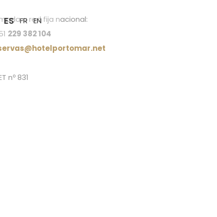
mada a red fija nacional:
ES
FR
EN
51
229 382 104
servas@hotelportomar.net
ET nº 831