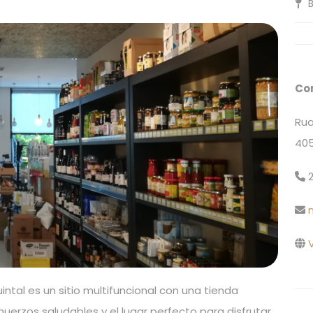
B
Co
Rua
405
2
V
uintal es un sitio multifuncional con una tienda
erzos saludables y el lugar perfecto para disfrutar