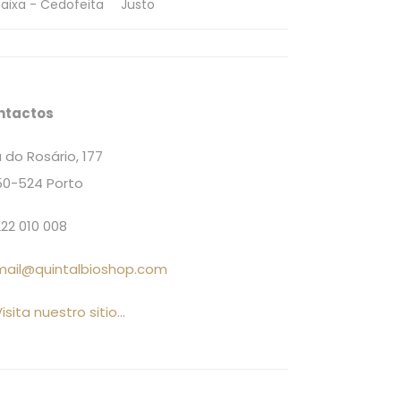
aixa - Cedofeita
Justo
ntactos
 do Rosário, 177
0-524 Porto
22 010 008
mail@quintalbioshop.com
isita nuestro sitio...