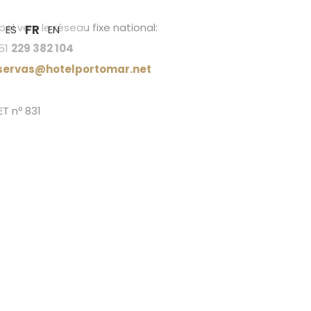
el vers le réseau fixe national:
FR
ES
EN
51
229 382 104
servas@hotelportomar.net
ET nº 831