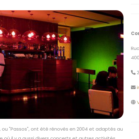
Co
Rua
400
2
V
, ou "Passos", ont été rénovés en 2004 et adaptés au
 où il y a aussi divers concerts et autres activités