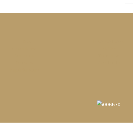
L'Hotel
PROMOTIONS
Chambres
PACKS
Services
Tourisme
Galerie
Contacts
Expériences