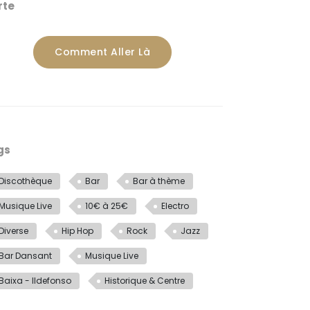
rte
Comment Aller Là
gs
Discothèque
Bar
Bar à thème
Musique Live
10€ à 25€
Electro
Diverse
Hip Hop
Rock
Jazz
Bar Dansant
Musique Live
Baixa - Ildefonso
Historique & Centre