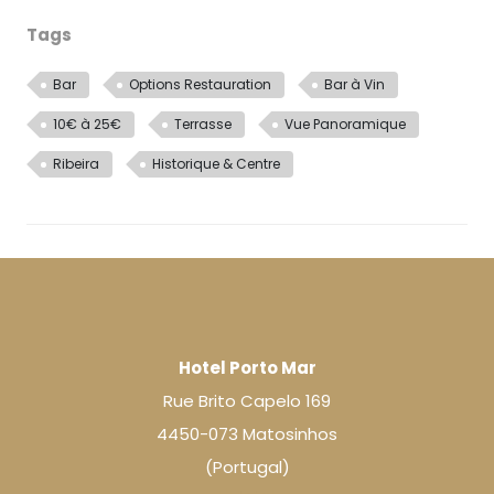
Tags
Bar
Options Restauration
Bar à Vin
10€ à 25€
Terrasse
Vue Panoramique
Ribeira
Historique & Centre
Hotel Porto Mar
Rue Brito Capelo 169
4450-073 Matosinhos
(Portugal)