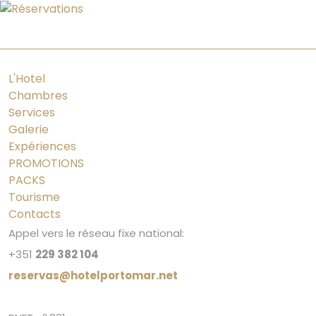
PT
ES
FR
EN
L'Hotel
Chambres
Services
Galerie
Expériences
PROMOTIONS
PACKS
Tourisme
Contacts
Appel vers le réseau fixe national:
+351
229 382 104
reservas@hotelportomar.net