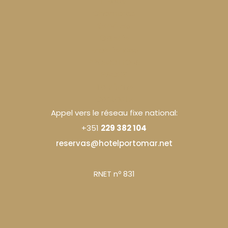
L'Hotel
Chambres
Services
Galerie
Expériences
PROMOTIONS
PACKS
Tourisme
Contacts
Appel vers le réseau fixe national:
+351
229 382 104
reservas@hotelportomar.net
RNET nº 831