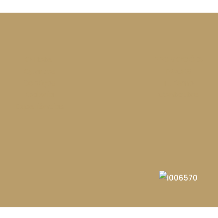
O Hotel
PROMOÇÕES
Quartos
PACKS
Serviços
Turismo
Galeria
Contactos
Experiências