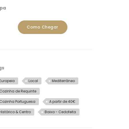
pa
Como Chegar
gs
Europeia
Local
Mediterrâneo
Cozinha de Requinte
Cozinha Portuguesa
A partir de 40€
Histórico & Centro
Baixa - Cedofeita