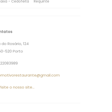
aixa - Cedofeita
Requinte
ntatos
 do Rosário, 124
0-520 Porto
22083989
emotivorestaurante@gmail.com
isite o nosso site...