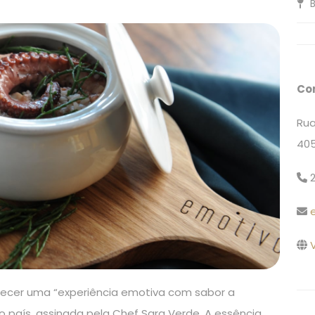
B
Co
Rua
405
2
V
recer uma “experiência emotiva com sabor a
 país, assinada pela Chef Sara Verde. A essência