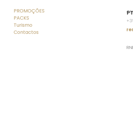
PROMOÇÕES
Ch
P
PACKS
+3
Turismo
re
Contactos
RN