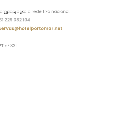
amada para a rede fixa nacional:
T
ES
FR
EN
51
229 382 104
servas@hotelportomar.net
ET nº 831