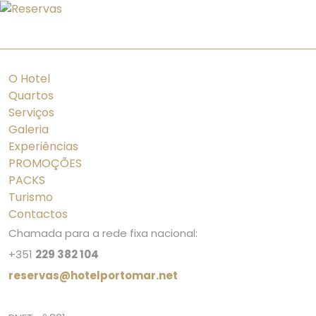
PT
ES
FR
EN
O Hotel
Quartos
Serviços
Galeria
Experiências
PROMOÇÕES
PACKS
Turismo
Contactos
Chamada para a rede fixa nacional:
+351
229 382 104
reservas@hotelportomar.net