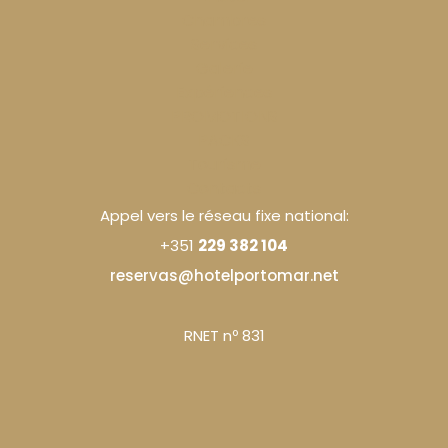
Chambres
Services
Galerie
Expériences
PROMOTIONS
PACKS
Tourisme
Contacts
Appel vers le réseau fixe national:
+351
229 382 104
reservas@hotelportomar.net
RNET nº 831