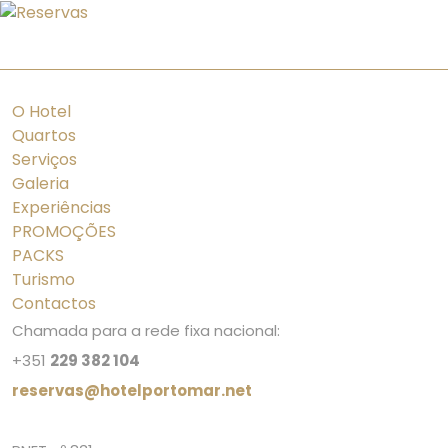
PT
ES
FR
EN
O Hotel
Quartos
Serviços
Galeria
Experiências
PROMOÇÕES
PACKS
Turismo
Contactos
Chamada para a rede fixa nacional:
+351
229 382 104
reservas@hotelportomar.net