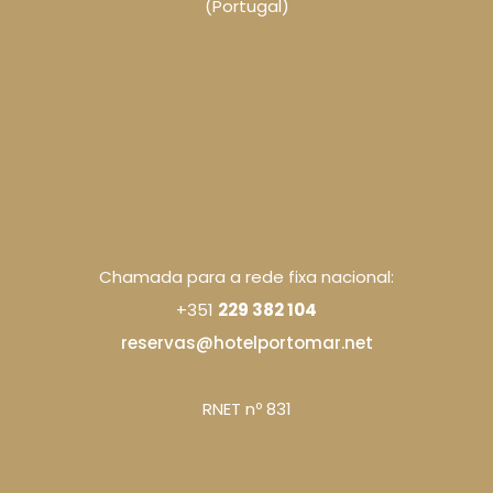
(Portugal)
O Hotel
Quartos
Serviços
Galeria
Experiências
PROMOÇÕES
PACKS
Turismo
Contactos
Chamada para a rede fixa nacional:
+351
229 382 104
reservas@hotelportomar.net
RNET nº 831